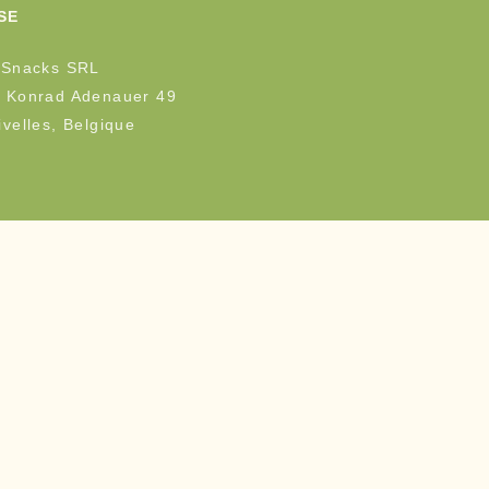
SE
 Snacks SRL
 Konrad Adenauer 49
velles, Belgique