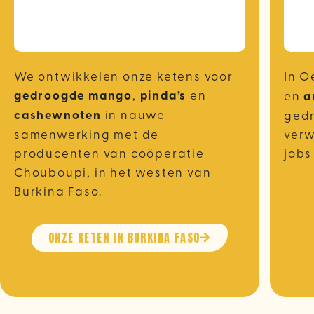
We ontwikkelen onze ketens voor
In 
gedroogde mango
,
pinda’s
en
en
a
cashewnoten
in nauwe
gedr
samenwerking met de
verw
producenten van coöperatie
jobs
Chouboupi, in het westen van
Burkina Faso.
ONZE KETEN IN BURKINA FASO