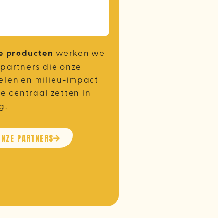
e producten
werken we
partners die onze
len en milieu-impact
de centraal zetten in
g.
ONZE PARTNERS