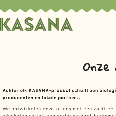
Onze 
Achter elk KASANA-product schuilt een biolog
producenten en lokale partners.
We ontwikkelen onze ketens met een zo direct m
elke keten vertelt een ander verhaal: herkom