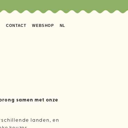
S
CONTACT
WEBSHOP
NL
sprong samen met onze
rschillende landen, en
eke keuzes.