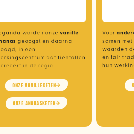
Oeganda worden onze
vanille
Voor
ander
nanas
geoogst en daarna
samen met 
waarden de
oogd, in een
en fair tra
erkingscentrum dat tientallen
hun werkin
 creëert in de regio.
ONZE VANILLEKETEN
ONZE ANANASKETEN