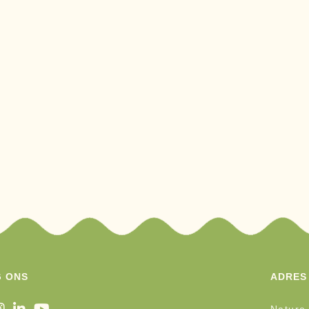
 ONS
ADRES